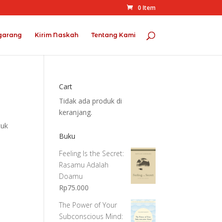
0 Item
garang
Kirim Naskah
Tentang Kami
Cart
Tidak ada produk di
keranjang.
tuk
Buku
Feeling Is the Secret:
Rasamu Adalah
Doamu
Rp
75.000
The Power of Your
Subconscious Mind: