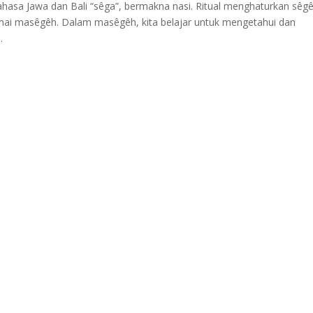
bahasa Jawa dan Bali “sêga”, bermakna nasi. Ritual menghaturkan sêg
amai masêgêh. Dalam masêgêh, kita belajar untuk mengetahui dan
.