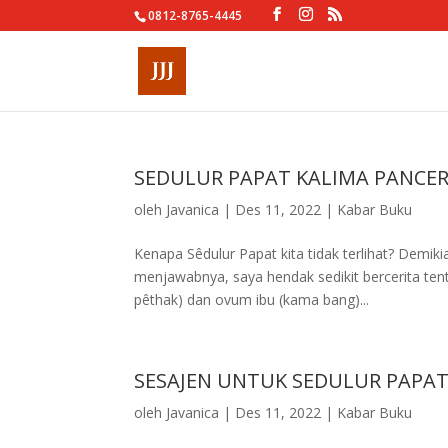
0812-8765-4445
SEDULUR PAPAT KALIMA PANCER
oleh
Javanica
|
Des 11, 2022
|
Kabar Buku
Kenapa Sêdulur Papat kita tidak terlihat? Demik
menjawabnya, saya hendak sedikit bercerita ten
pêthak) dan ovum ibu (kama bang)...
SESAJEN UNTUK SEDULUR PAPAT
oleh
Javanica
|
Des 11, 2022
|
Kabar Buku