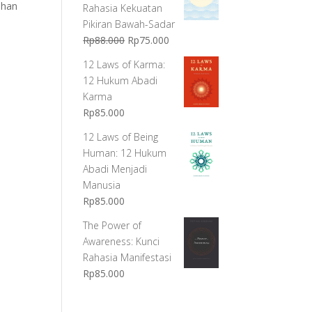
êhan
Rahasia Kekuatan
Pikiran Bawah-Sadar
Harga
Harga
Rp
88.000
Rp
75.000
aslinya
saat
12 Laws of Karma:
adalah:
ini
12 Hukum Abadi
Rp88.000.
adalah:
Karma
Rp75.000.
Rp
85.000
12 Laws of Being
Human: 12 Hukum
Abadi Menjadi
Manusia
Rp
85.000
The Power of
Awareness: Kunci
Rahasia Manifestasi
Rp
85.000