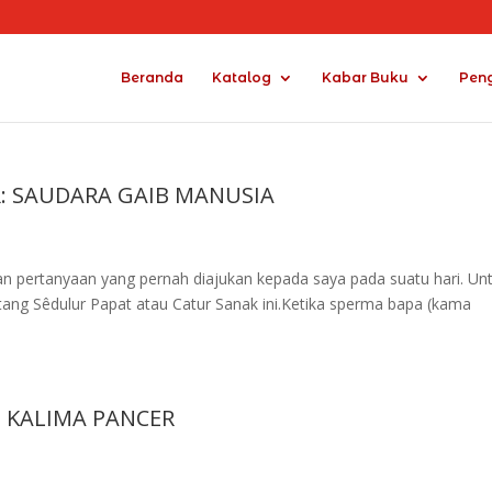
Beranda
Katalog
Kabar Buku
Pen
: SAUDARA GAIB MANUSIA
ian pertanyaan yang pernah diajukan kepada saya pada suatu hari. Un
tang Sêdulur Papat atau Catur Sanak ini.Ketika sperma bapa (kama
 KALIMA PANCER