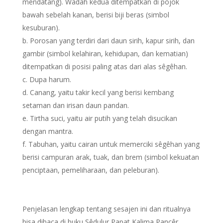
mendatang). Wadah kedua ditempatkan di pojok
bawah sebelah kanan, berisi biji beras (simbol
kesuburan).
b. Porosan yang terdiri dari daun sirih, kapur sirih, dan
gambir (simbol kelahiran, kehidupan, dan kematian)
ditempatkan di posisi paling atas dari alas sêgêhan.
c. Dupa harum.
d. Canang, yaitu takir kecil yang berisi kembang
setaman dan irisan daun pandan.
e. Tirtha suci, yaitu air putih yang telah disucikan
dengan mantra.
f. Tabuhan, yaitu cairan untuk memerciki sêgêhan yang
berisi campuran arak, tuak, dan brem (simbol kekuatan
penciptaan, pemeliharaan, dan peleburan).
Penjelasan lengkap tentang sesajen ini dan ritualnya
bisa dibaca di buku Sêdulur Papat Kalima Pancêr