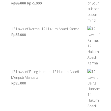
Harga
Harga
Rp
88.000
Rp
75.000
aslinya
saat
adalah:
ini
Rp88.000.
adalah:
Rp75.000.
12 Laws of Karma: 12 Hukum Abadi Karma
Rp
85.000
12 Laws of Being Human: 12 Hukum Abadi
Menjadi Manusia
Rp
85.000