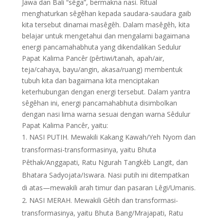
Jawa dan Bali “sêga”, bermakna nasi. Ritual
menghaturkan sêgêhan kepada saudara-saudara gaib
kita tersebut dinamai masêgêh. Dalam masêgêh, kita
belajar untuk mengetahui dan mengalami bagaimana
energi pancamahabhuta yang dikendalikan Sedulur
Papat Kalima Pancêr (pêrtiwi/tanah, apah/air,
teja/cahaya, bayu/angin, akasa/ruang) membentuk
tubuh kita dan bagaimana kita menciptakan
keterhubungan dengan energi tersebut. Dalam yantra
sêgêhan ini, energi pancamahabhuta disimbolkan
dengan nasi lima warna sesuai dengan warna Sêdulur
Papat Kalima Pancêr, yaitu:
NASI PUTIH. Mewakili Kakang Kawah/Yeh Nyom dan
transformasi-transformasinya, yaitu Bhuta
Pêthak/Anggapati, Ratu Ngurah Tangkêb Langit, dan
Bhatara Sadyojata/Iswara. Nasi putih ini ditempatkan
di atas—mewakili arah timur dan pasaran Lêgi/Umanis.
NASI MERAH. Mewakili Gêtih dan transformasi-
transformasinya, yaitu Bhuta Bang/Mrajapati, Ratu