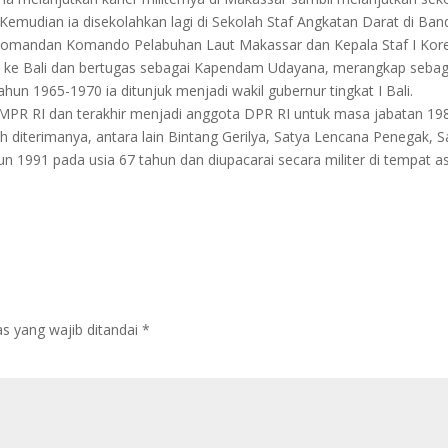
. Kemudian ia disekolahkan lagi di Sekolah Staf Angkatan Darat di Ba
 Komandan Komando Pelabuhan Laut Makassar dan Kepala Staf I Ko
li ke Bali dan bertugas sebagai Kapendam Udayana, merangkap sebag
n 1965-1970 ia ditunjuk menjadi wakil gubernur tingkat I Bali.
MPR RI dan terakhir menjadi anggota DPR RI untuk masa jabatan 19
lah diterimanya, antara lain Bintang Gerilya, Satya Lencana Penegak, S
n 1991 pada usia 67 tahun dan diupacarai secara militer di tempat a
s yang wajib ditandai
*