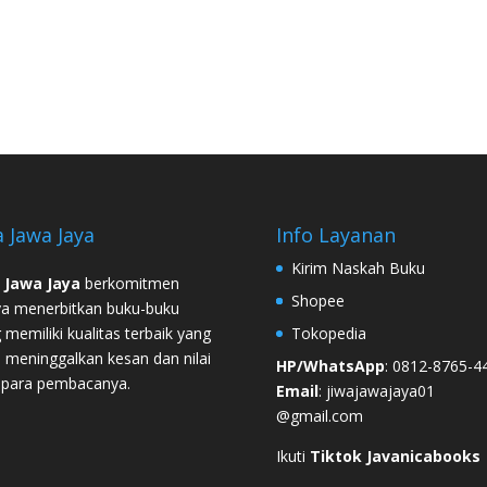
a Jawa Jaya
Info Layanan
Kirim Naskah Buku
 Jawa Jaya
berkomitmen
Shopee
a menerbitkan buku-buku
 memiliki kualitas terbaik yang
Tokopedia
 meninggalkan kesan dan nilai
HP/WhatsApp
: 0812-8765-4
 para pembacanya.
Email
: jiwajawajaya01
@gmail.com
Ikuti
Tiktok Javanicabooks