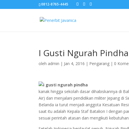
0812-8765-4445
I Gusti Ngurah Pindha
oleh
admin
|
Jan 4, 2016
|
Pengarang
|
0 Kome
kanak hingga sekolah dasar dihabiskannya di B
Air) dan menjalani pendidikan militer Jepang d
Belanda ia turut menjadi anggota Kesatuan Resi
saat itu adalah Kepala Staf Batalion I dengan pa
sesuai perintah atasan dan mengikuti kebutuhan
Setelah Indonesia berdaulat penuh, Ngurah Pind