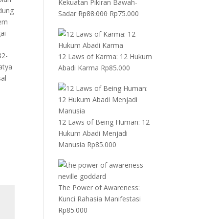
Kekuatan Pikiran Bawah-
ndung
Harga
Harga
Sadar
Rp
88.000
Rp
75.000
rem
aslinya
saat
ai
adalah:
ini
Rp88.000.
adalah:
82-
12 Laws of Karma: 12 Hukum
Rp75.000.
atya
Abadi Karma
Rp
85.000
sal
12 Laws of Being Human: 12
Hukum Abadi Menjadi
Manusia
Rp
85.000
The Power of Awareness:
Kunci Rahasia Manifestasi
Rp
85.000