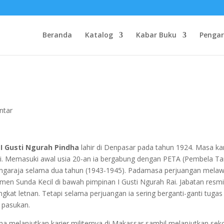
Beranda
Katalog
Kabar Buku
Penga
ntar
I Gusti Ngurah Pindha
lahir di Denpasar pada tahun 1924. Masa ka
ali. Memasuki awal usia 20-an ia bergabung dengan PETA (Pembela T
i Singaraja selama dua tahun (1943-1945). Padamasa perjuangan mela
men Sunda Kecil di bawah pimpinan I Gusti Ngurah Rai. Jabatan resm
ngkat letnan. Tetapi selama perjuangan ia sering berganti-ganti tugas
 pasukan.
ha melanjutkan karier militernya di Makassar sambil melanjutkan sek