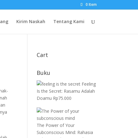
0 Item
rang
Kirim Naskah
Tentang Kami
Cart
Buku
Feeling
nak-
Is the Secret: Rasamu Adalah
anah
Doamu
Rp
75.000
wan
inya
The Power of Your
Subconscious Mind: Rahasia
olah