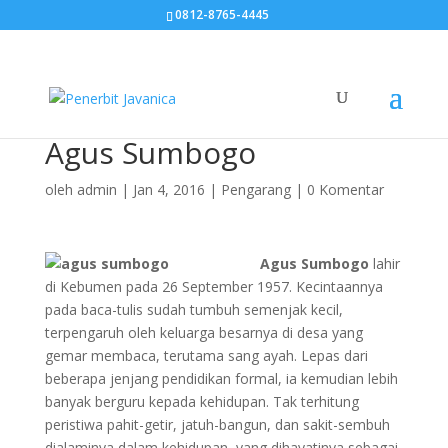
0812-8765-4445
Agus Sumbogo
oleh
admin
|
Jan 4, 2016
|
Pengarang
|
0 Komentar
Agus Sumbogo
lahir
di Kebumen pada 26 September 1957. Kecintaannya
pada baca-tulis sudah tumbuh semenjak kecil,
terpengaruh oleh keluarga besarnya di desa yang
gemar membaca, terutama sang ayah. Lepas dari
beberapa jenjang pendidikan formal, ia kemudian lebih
banyak berguru kepada kehidupan. Tak terhitung
peristiwa pahit-getir, jatuh-bangun, dan sakit-sembuh
dialaminya dalam kehidupan, yang dihayatinya sebagai