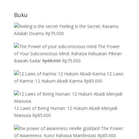
Buku
Feeling Is the Secret: Rasamu
Adalah Doamu
Rp
75.000
The Power
of Your Subconscious Mind: Rahasia Kekuatan Pikiran
Harga
Harga
Bawah-Sadar
Rp
88.000
Rp
75.000
aslinya
saat
12 Laws
adalah:
ini
of Karma: 12 Hukum Abadi Karma
Rp
85.000
Rp88.000.
adalah:
Rp75.000.
12 Laws of Being Human: 12 Hukum Abadi Menjadi
Manusia
Rp
85.000
The Power
of Awareness: Kunci Rahasia Manifestasi
Rp
85.000