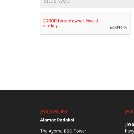
Jiwa Jawa Jaya
Jiwa
Alamat Redaksi
Jiwa
The Ayoma BSD Tower
hany