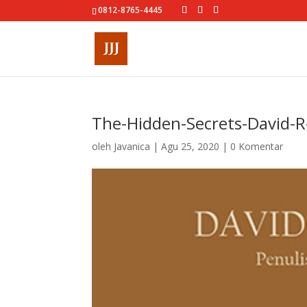
0812-8765-4445
The-Hidden-Secrets-David-
oleh
Javanica
|
Agu 25, 2020
|
0 Komentar