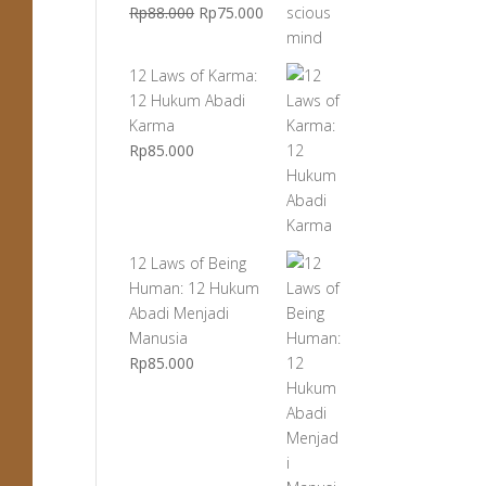
Harga
Harga
Rp
88.000
Rp
75.000
aslinya
saat
adalah:
ini
12 Laws of Karma:
Rp88.000.
adalah:
12 Hukum Abadi
Rp75.000.
Karma
Rp
85.000
12 Laws of Being
Human: 12 Hukum
Abadi Menjadi
Manusia
Rp
85.000