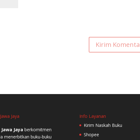
 Jawa Jaya
Info Layanan
Kirim Naskah Buku
 Jawa Jaya
berkomitmen
Shopee
a menerbitkan buku-buku