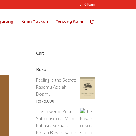
0 Item
garang
Kirim Naskah
Tentang Kami
Cart
Buku
Feeling Is the Secret:
Rasamu Adalah
Doamu
Rp
75.000
The Power of Your
Subconscious Mind:
Rahasia Kekuatan
Pikiran Bawah-Sadar