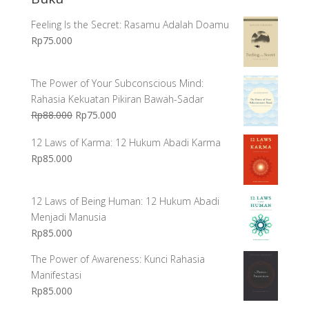
Feeling Is the Secret: Rasamu Adalah Doamu
Rp
75.000
The Power of Your Subconscious Mind:
Rahasia Kekuatan Pikiran Bawah-Sadar
Harga
Harga
Rp
88.000
Rp
75.000
aslinya
saat
12 Laws of Karma: 12 Hukum Abadi Karma
adalah:
ini
Rp
85.000
Rp88.000.
adalah:
Rp75.000.
12 Laws of Being Human: 12 Hukum Abadi
Menjadi Manusia
Rp
85.000
The Power of Awareness: Kunci Rahasia
Manifestasi
Rp
85.000