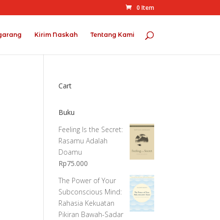
0 Item
garang
Kirim Naskah
Tentang Kami
Cart
Buku
Feeling Is the Secret:
Rasamu Adalah
Doamu
Rp
75.000
The Power of Your
Subconscious Mind:
Rahasia Kekuatan
Pikiran Bawah-Sadar