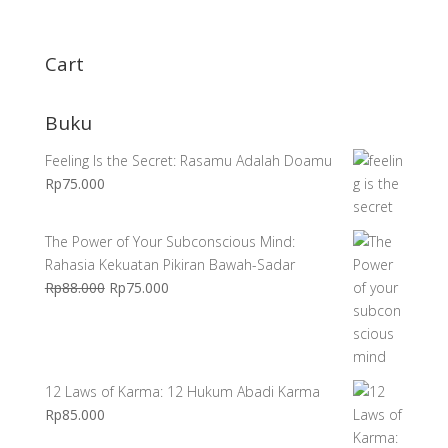
aslinya
saat
adalah:
ini
Rp65.000.
adalah:
Cart
Rp52.000.
Buku
Feeling Is the Secret: Rasamu Adalah Doamu
Rp
75.000
The Power of Your Subconscious Mind:
Rahasia Kekuatan Pikiran Bawah-Sadar
Harga
Harga
Rp
88.000
Rp
75.000
aslinya
saat
adalah:
ini
Rp88.000.
adalah:
Rp75.000.
12 Laws of Karma: 12 Hukum Abadi Karma
Rp
85.000