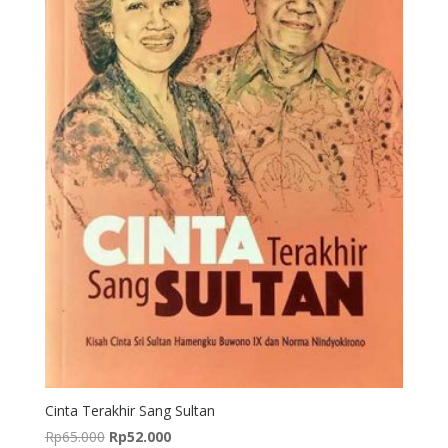
Cinta Terakhir Sang Sultan
Harga
Harga
Rp
65.000
Rp
52.000