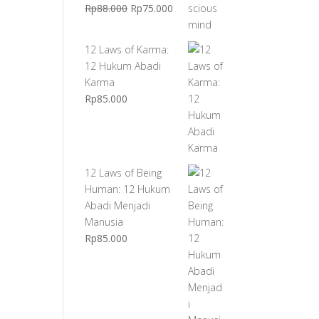
Harga
Harga
Rp
88.000
Rp
75.000
aslinya
saat
adalah:
ini
12 Laws of Karma:
Rp88.000.
adalah:
12 Hukum Abadi
Rp75.000.
Karma
Rp
85.000
12 Laws of Being
Human: 12 Hukum
Abadi Menjadi
Manusia
Rp
85.000