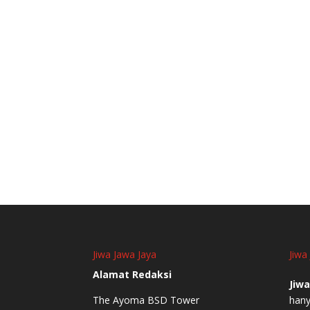
Jiwa Jawa Jaya
Jiwa
Alamat Redaksi
Jiwa
The Ayoma BSD Tower
hany