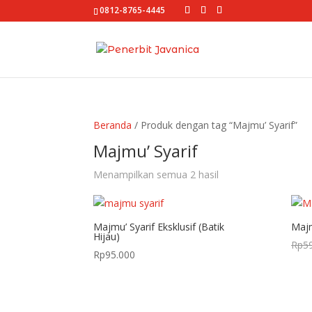
0812-8765-4445
Beranda
/ Produk dengan tag “Majmu’ Syarif”
Majmu’ Syarif
Diurutkan
Menampilkan semua 2 hasil
menurut
yang
terbaru
Majmu’ Syarif Eksklusif (Batik
Majm
Hijau)
Rp
5
Rp
95.000