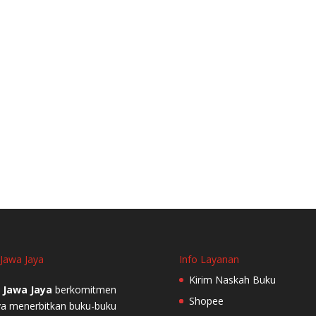
 Jawa Jaya
Info Layanan
Kirim Naskah Buku
 Jawa Jaya
berkomitmen
Shopee
a menerbitkan buku-buku