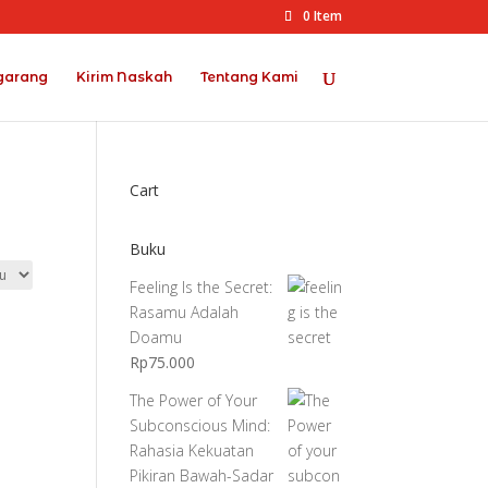
0 Item
garang
Kirim Naskah
Tentang Kami
Cart
Buku
Feeling Is the Secret:
Rasamu Adalah
Doamu
Rp
75.000
The Power of Your
Subconscious Mind:
Rahasia Kekuatan
Pikiran Bawah-Sadar