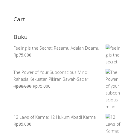
aslinya
saat
adalah:
ini
Rp120.000.
adalah:
Cart
Rp96.000.
Buku
Feeling Is the Secret: Rasamu Adalah Doamu
Rp
75.000
The Power of Your Subconscious Mind:
Rahasia Kekuatan Pikiran Bawah-Sadar
Harga
Harga
Rp
88.000
Rp
75.000
aslinya
saat
adalah:
ini
Rp88.000.
adalah:
Rp75.000.
12 Laws of Karma: 12 Hukum Abadi Karma
Rp
85.000