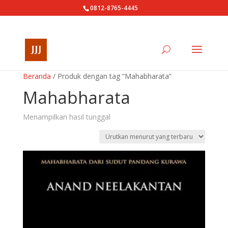
0812-8765-4445
Beranda
/ Produk dengan tag “Mahabharata”
Mahabharata
Menampilkan hasil tunggal