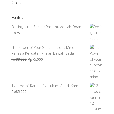
Rp150.000.
adalah:
Cart
Rp120.000.
Buku
Feeling Is the Secret: Rasamu Adalah Doamu
Rp
75.000
The Power of Your Subconscious Mind:
Rahasia Kekuatan Pikiran Bawah-Sadar
Harga
Harga
Rp
88.000
Rp
75.000
aslinya
saat
adalah:
ini
Rp88.000.
adalah:
Rp75.000.
12 Laws of Karma: 12 Hukum Abadi Karma
Rp
85.000