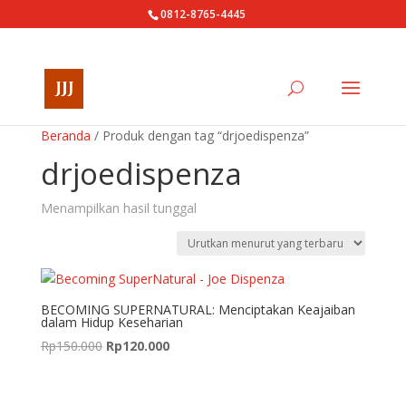
0812-8765-4445
Beranda
/ Produk dengan tag “drjoedispenza”
drjoedispenza
Menampilkan hasil tunggal
BECOMING SUPERNATURAL: Menciptakan Keajaiban
dalam Hidup Keseharian
Harga
Harga
Rp
150.000
Rp
120.000
aslinya
saat
adalah:
ini