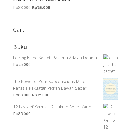
Harga
Harga
Rp
88.000
Rp
75.000
aslinya
saat
adalah:
ini
Rp88.000.
adalah:
Cart
Rp75.000.
Buku
Feeling Is the Secret: Rasamu Adalah Doamu
Rp
75.000
The Power of Your Subconscious Mind:
Rahasia Kekuatan Pikiran Bawah-Sadar
Harga
Harga
Rp
88.000
Rp
75.000
aslinya
saat
12 Laws of Karma: 12 Hukum Abadi Karma
adalah:
ini
Rp
85.000
Rp88.000.
adalah:
Rp75.000.