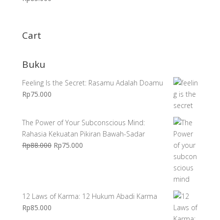
Cart
Buku
Feeling Is the Secret: Rasamu Adalah Doamu
Rp
75.000
The Power of Your Subconscious Mind:
Rahasia Kekuatan Pikiran Bawah-Sadar
Harga
Harga
Rp
88.000
Rp
75.000
aslinya
saat
adalah:
ini
Rp88.000.
adalah:
Rp75.000.
12 Laws of Karma: 12 Hukum Abadi Karma
Rp
85.000