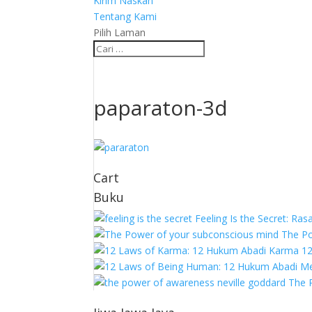
Kirim Naskah
Tentang Kami
Pilih Laman
paparaton-3d
Cart
Buku
Feeling Is the Secret: R
The Po
1
The 