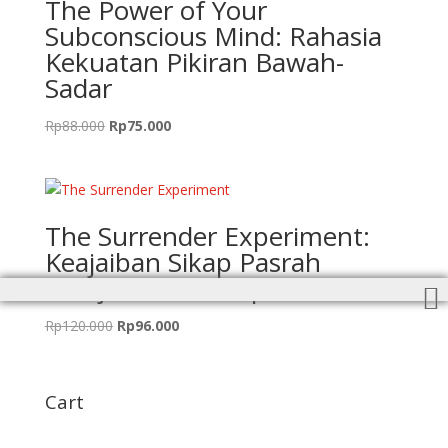
The Power of Your
Subconscious Mind: Rahasia
Kekuatan Pikiran Bawah-
Sadar
Harga
Harga
Rp
88.000
Rp
75.000
aslinya
saat
adalah:
ini
Rp88.000.
adalah:
Rp75.000.
The Surrender Experiment:
Keajaiban Sikap Pasrah
Menjalani Kehidupan
Harga
Harga
Rp
120.000
Rp
96.000
aslinya
saat
adalah:
ini
Rp120.000.
adalah:
Cart
Rp96.000.