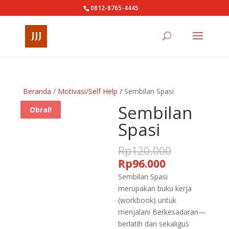
0812-8765-4445
Beranda
/
Motivasi/Self Help
/ Sembilan Spasi
Sembilan
Obral!
Spasi
Harga
Rp
120.000
aslinya
Harga
Rp
96.000
adalah:
saat
Sembilan Spasi
Rp120.000
ini
merupakan buku kerja
adalah:
(workbook) untuk
Rp96.000.
menjalani Berkesadaran—
berlatih dan sekaligus