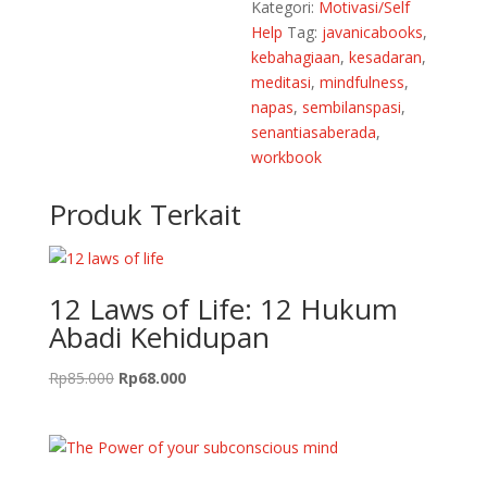
Kategori:
Motivasi/Self
Help
Tag:
javanicabooks
,
kebahagiaan
,
kesadaran
,
meditasi
,
mindfulness
,
napas
,
sembilanspasi
,
senantiasaberada
,
workbook
Produk Terkait
12 Laws of Life: 12 Hukum
Abadi Kehidupan
Harga
Harga
Rp
85.000
Rp
68.000
aslinya
saat
adalah:
ini
Rp85.000.
adalah:
Rp68.000.