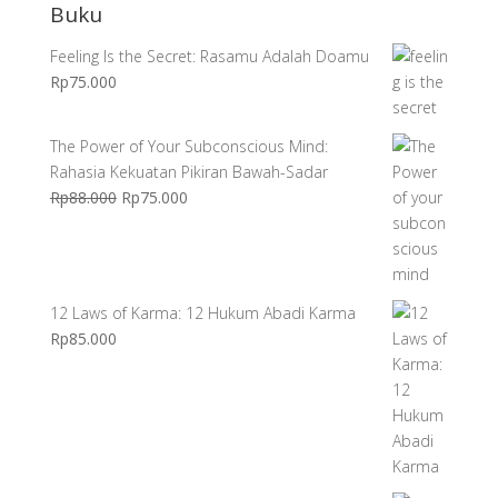
Buku
Feeling Is the Secret: Rasamu Adalah Doamu
Rp
75.000
The Power of Your Subconscious Mind:
Rahasia Kekuatan Pikiran Bawah-Sadar
Harga
Harga
Rp
88.000
Rp
75.000
aslinya
saat
adalah:
ini
Rp88.000.
adalah:
Rp75.000.
12 Laws of Karma: 12 Hukum Abadi Karma
Rp
85.000