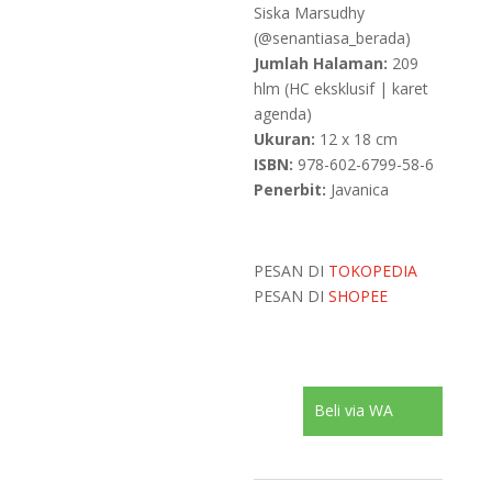
Siska Marsudhy
(@senantiasa_berada)
Jumlah Halaman:
209
hlm (HC eksklusif | karet
agenda)
Ukuran:
12 x 18 cm
ISBN:
978-602-6799-58-6
Penerbit:
Javanica
PESAN DI
TOKOPEDIA
PESAN DI
SHOPEE
Kuantitas
Beli via WA
Sembilan
Spasi