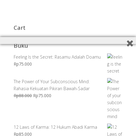
Cart
Buku
Feeling Is the Secret: Rasamu Adalah Doamu
Rp
75.000
The Power of Your Subconscious Mind:
Rahasia Kekuatan Pikiran Bawah-Sadar
Harga
Harga
Rp
88.000
Rp
75.000
aslinya
saat
adalah:
ini
Rp88.000.
adalah:
Rp75.000.
12 Laws of Karma: 12 Hukum Abadi Karma
Rp
85.000