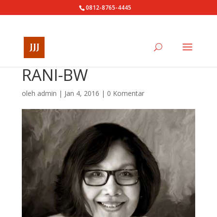
0812-8765-4445
RANI-BW
oleh
admin
|
Jan 4, 2016
|
0 Komentar