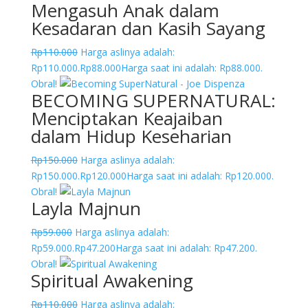
Mengasuh Anak dalam
Kesadaran dan Kasih Sayang
Rp
110.000
Harga aslinya adalah:
Rp110.000.
Rp
88.000
Harga saat ini adalah: Rp88.000.
Obral!
BECOMING SUPERNATURAL:
Menciptakan Keajaiban
dalam Hidup Keseharian
Rp
150.000
Harga aslinya adalah:
Rp150.000.
Rp
120.000
Harga saat ini adalah: Rp120.000.
Obral!
Layla Majnun
Rp
59.000
Harga aslinya adalah:
Rp59.000.
Rp
47.200
Harga saat ini adalah: Rp47.200.
Obral!
Spiritual Awakening
Rp
110.000
Harga aslinya adalah: