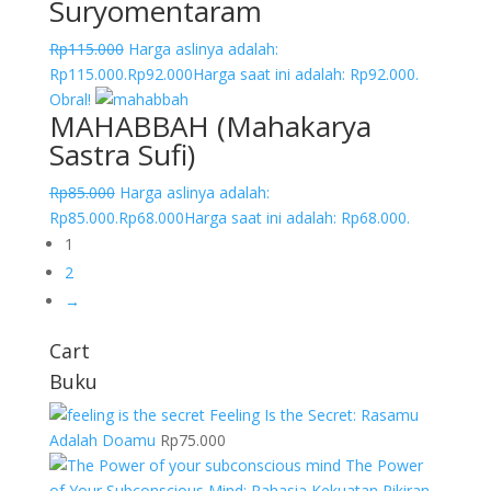
Suryomentaram
Rp
115.000
Harga aslinya adalah:
Rp115.000.
Rp
92.000
Harga saat ini adalah: Rp92.000.
Obral!
MAHABBAH (Mahakarya
Sastra Sufi)
Rp
85.000
Harga aslinya adalah:
Rp85.000.
Rp
68.000
Harga saat ini adalah: Rp68.000.
1
2
→
Cart
Buku
Feeling Is the Secret: Rasamu
Adalah Doamu
Rp
75.000
The Power
of Your Subconscious Mind: Rahasia Kekuatan Pikiran