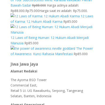
Bawah-Sadar
Rp
88.000
Harga aslinya adalah:
Rp88.000.
Rp
75.000
Harga saat ini adalah: Rp75.000.
12 Laws
of Karma: 12 Hukum Abadi Karma
Rp
85.000
12 Laws of Being Human: 12 Hukum Abadi Menjadi
Manusia
Rp
85.000
The Power
of Awareness: Kunci Rahasia Manifestasi
Rp
85.000
Jiwa Jawa Jaya
Alamat Redaksi
The Ayoma BSD Tower
Commercial East,
Retail 5 Lt. UG Rawabuntu, Serpong, Tangerang
Selatan, Banten, Indonesia
Alamat Operasional